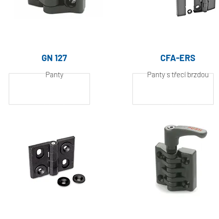
GN 127
CFA-ERS
Panty
Panty s třecí brzdou
Hliník, práškově
Hliník, práškově
lakovaný
lakovaný