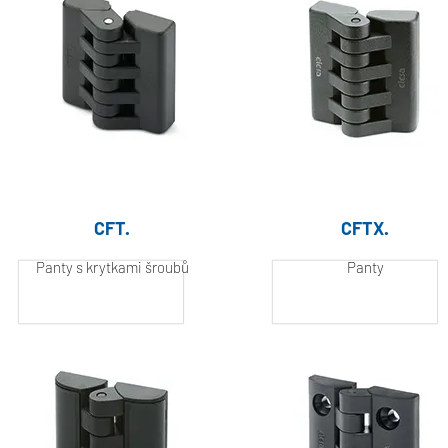
CFT.
CFTX.
Panty s krytkami šroubů
Panty
Hliník, práškově
Hliník, práškově
lakovaný
lakovaný