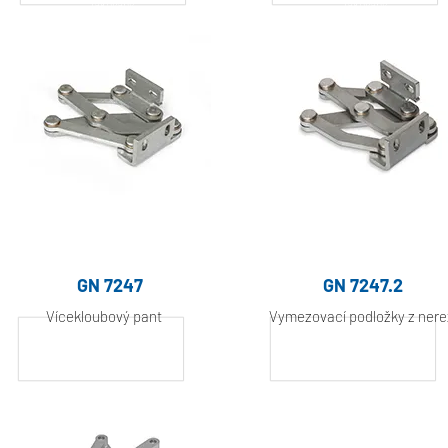
lakovaný
lakovaný
GN 7247
GN 7247.2
Vícekloubový pant
Vymezovací podložky z nere
Hliník, práškově
Hliník, práškově
lakovaný
lakovaný