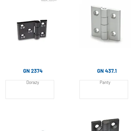
GN 2374
GN 437.1
Dorazy
Panty
Hliník, práškově
Hliník, práškově
lakovaný
lakovaný