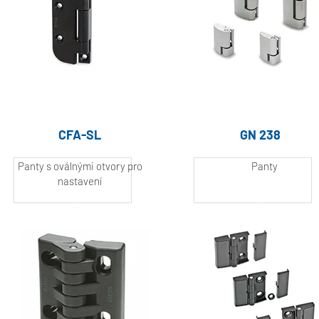
CFA-SL
GN 238
Panty s oválnými otvory pro
Panty
nastavení
Hliník, práškově
Hliník, práškově
lakovaný
lakovaný