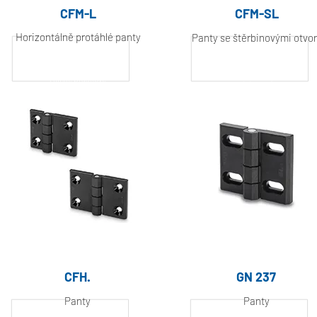
CFM-L
CFM-SL
Horizontálně protáhlé panty
Panty se štěrbinovými otvo
Hliník, práškově
Hliník, práškově
lakovaný
lakovaný
CFH.
GN 237
Panty
Panty