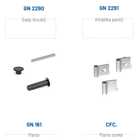
GN 2291
GN 2290
Sady šroubů
Křidélka pantů
Hliník, práškově
lakovaný
Hliník, práškově
lakovaný
GN 161
CFC.
Panty
Panty tenké