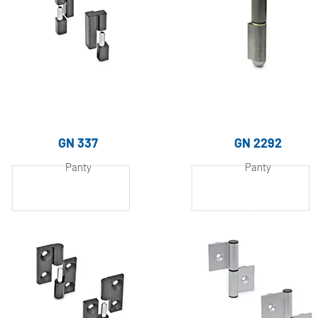
GN 337
​​GN 2292
Panty
Panty
Hliník, práškově
Hliník, práškově
lakovaný
lakovaný