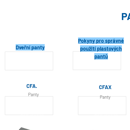
P
Pokyny pro správné
Dveřní panty
použití plastových
pantů
CFA.
CFAX
Panty
Panty
Hliník, práškově
Hliník, práškově
lakovaný
lakovaný