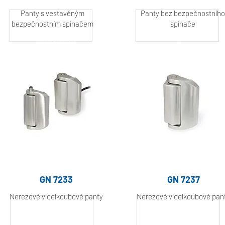
Panty s vestavěným
Panty bez bezpečnostního
bezpečnostním spínačem
spínače
Hliník, práškově
Hliník, práškově
lakovaný
lakovaný
GN 7233
GN 7237
Nerezové vícelkoubové panty
Nerezové vícelkoubové pan
Hliník, práškově
Hliník, práškově