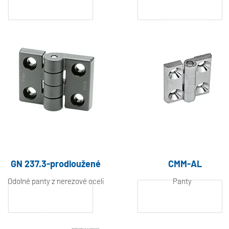
Hliník, práškově
Hliník, práškově
lakovaný
lakovaný
GN 237.3-prodloužené
CMM-AL
Odolné panty z nerezové oceli
Panty
Hliník, práškově
Hliník, práškově
lakovaný
lakovaný