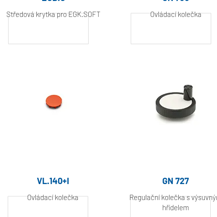
Středová krytka pro EGK.SOFT
Ovládací kolečka
Hliník, práškově
Hliník, práškově
lakovaný
lakovaný
VL.140+I
GN 727
Ovládací kolečka
Regulační kolečka s výsuvn
hřídelem