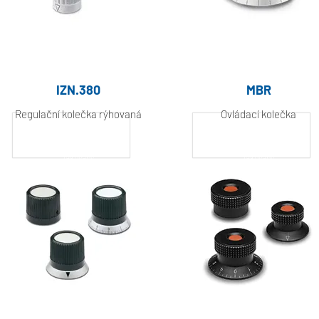
IZN.380
MBR
Regulační kolečka rýhovaná
Ovládací kolečka
Hliník, práškově
Hliník, práškově
lakovaný
lakovaný