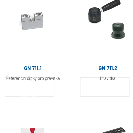
GN 711.1
GN 711.2
Referenční šipky pro pravítka
Pravítka
Hliník, práškově
Hliník, práškově
lakovaný
lakovaný