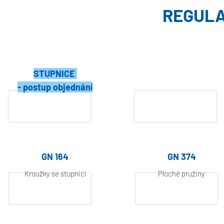
REGULA
STUPNICE
- postup objednání
GN 164
GN 374
Kroužky se stupnicí
Ploché pružiny
pro VRTP., ELC. a ELCR., technický
Technopolymer
polymer