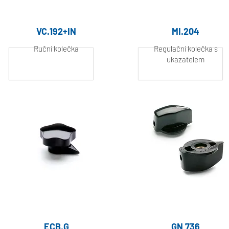
VC.192+IN
MI.204
Ruční kolečka
Regulační kolečka s
ukazatelem
Hliník, práškově
Hliník, práškově
lakovaný
lakovaný
ECB.G
GN 736